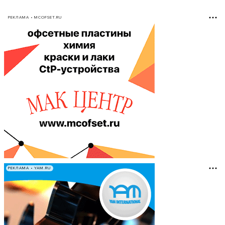
РЕКЛАМА • MCOFSET.RU
РЕКЛАМА • YAM.RU