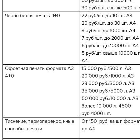
60 руб./шт. до 300 п. л.
30 руб./шт. свыше 500 п. 
Черно белая печать
1+0
22 руб/шт до 10 шт.
A
4
20 руб./шт. до 30 шт. А4
8 руб/шт до 1000 шт
A
4
7 руб./шт. до 2000 шт. А4
6 руб/шт до 10000 шт
A
4
5 руб/шт свыше 10000 ш
A
4
Офсетная печать формата
A
3
15 000
py
6./500 л. АЗ
4+0
20 000
py
6./1000 л. АЗ
28 000 руб./3000 л. А3
35 000
py
6./5000 л. АЗ
50 000
py
6./10 000 л. АЗ
более 10 000 л.
4500
pyб
.
/1000 шт
.
Тиснение, термоперенос, иные
От 150
руб. за шт. форма
способы
печати
до
A
4