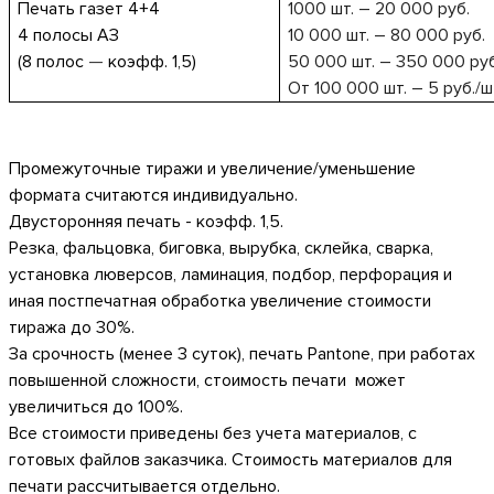
Печать газет 4+4
1000 шт. – 20
000 руб.
4 полосы АЗ
10
000 шт. – 80
000 руб.
(8 полос
—
коэфф.
1,5)
50
000 шт. – 350
000 руб
От 100 000 шт. –
5
руб./ш
Промежуточные тиражи и увеличение/уменьшение
формата считаются индивидуально.
Двусторонняя печать - коэфф.
1,5
.
Резка, фальцовка, биговка, вырубка, склейка, сварка,
установка люверсов, ламинация, подбор, перфорация и
иная постпечатная обработка увеличение стоимости
тиража до 30%.
За срочность (менее 3 суток), печать Pantone,
при
работ
ах
повышенной сложности
,
стоимость печати
может
увеличиться до 100%.
Все стоимости приведены без учета материалов, с
готовых файлов заказчика. Стоимость материалов для
печати рассчитывается отдельно.