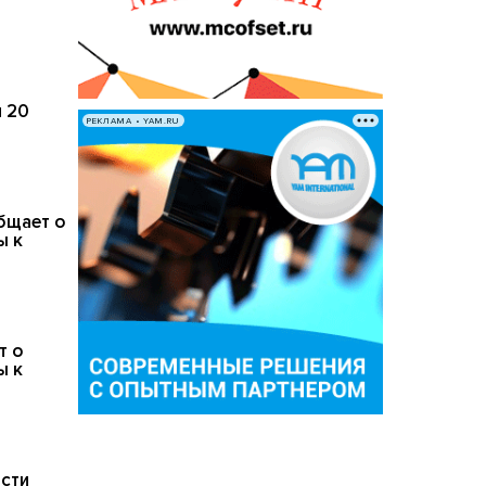
 20
РЕКЛАМА • YAM.RU
бщает о
ы к
т о
ы к
сти