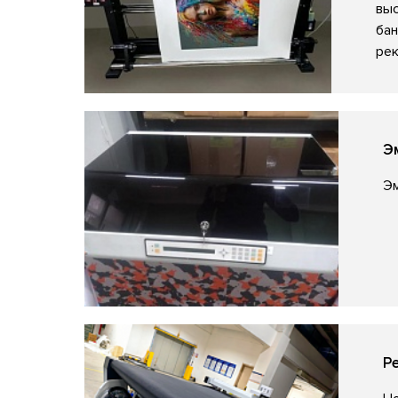
выс
бан
ре
Э
Эм
Р