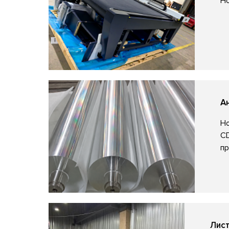
Но
А
Но
CD
пр
Лист