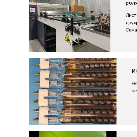
рол
Лист
двух
Сама
И
Но
пе