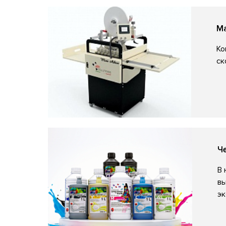
Ма
Ко
ск
Ч
В 
вы
эк