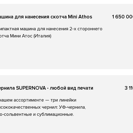
шина для нанесения скотча Mini Athos
1 650 00
мпактная машина для нанесения 2-х стороннего
отча Мини Атос (Италия)
ернила SUPERNOVA - любой вид печати
3 1
нашем ассортименте — три линейки
сококачественных чернил: УФ‑чернила,
о‑сольвентные и сублимационные.