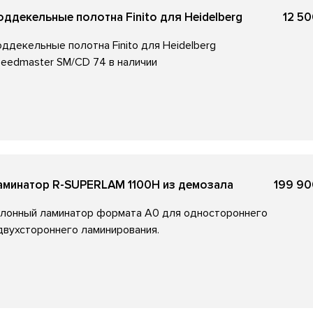
оддекельные полотна Finito для Heidelberg
12 50
ддекельные полотна Finito для Heidelberg
eedmaster SM/CD 74 в наличии
аминатор R-SUPERLAM 1100H из демозала
199 90
лонный ламинатор формата А0 для одностороннего
двухстороннего ламинирования.