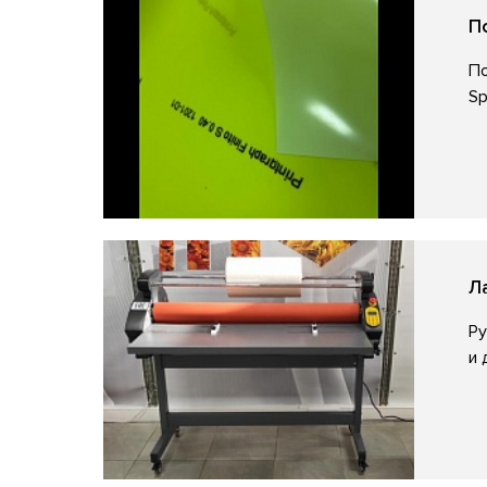
П
По
Sp
Л
Ру
и 